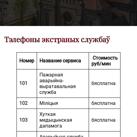
Тэлефоны экстраных службаў
Стоимость
Номер
Название сервиса
руб/мин
Пажарная
аварыйна-
101
бясплатна
выратавальная
служба
102
Міліцыя
бясплатна
Хуткая
103
медыцынская
бясплатна
дапамога
Аварыйная служба