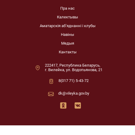
Пра нас
Калектывы
Аматарскія аб’яднанні і клубы
Навіны
Медыя
Кантакты
222417, Республика Беларусь,
г. Вилейка, ул. Водопьянова, 21
8(017 71) 5-43-72
dk@vileyka.gov.by