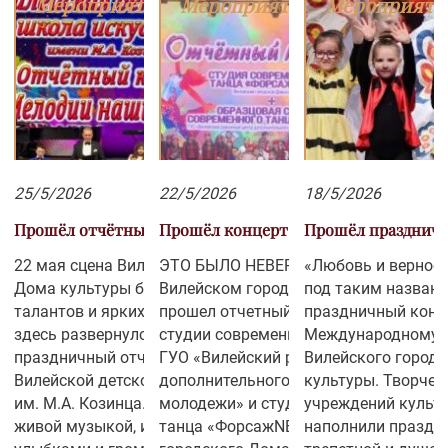
Мероприятия
Мероприятия
Мероприяти
творческими коллективами. Фото и
Дома культуры. Однако капризы
видео предоставлены редакцией
погоды не испортили праздничной
«Шлях перамогі» и Т/К...
атмосферы: нарядные, повзрослевши
и немного взволнованные юноши и...
25/5/2026
22/5/2026
18/5/2026
Прошёл отчётный концерт
Прошёл концерт «Форсаж»
Прошёл празднич
22 мая сцена Вилейского городского
ЭТО БЫЛО НЕВЕРОЯТНО! 21 мая в
«Любовь и верност
Дома культуры буквально расцвела от
Вилейском городском Доме культуры
под таким назван
талантов и ярких эмоций! В этот вечер
прошел отчетный концерт образцово
праздничный конц
здесь развернулся грандиозный
студии современного танца «Форсаж»
Международному д
праздничный отчётный концерт
ГУО «Вилейский районный Центр
Вилейского город
Вилейской детской школы искусств
дополнительного образования детей 
культуры. Творческие коллективы
им. М.А. Козинца. Зал был наполнен
молодежи» и студии современного
учреждений культ
живой музыкой, искренними
танца «ФорсажNEXT» Вилейского
наполнили праздни