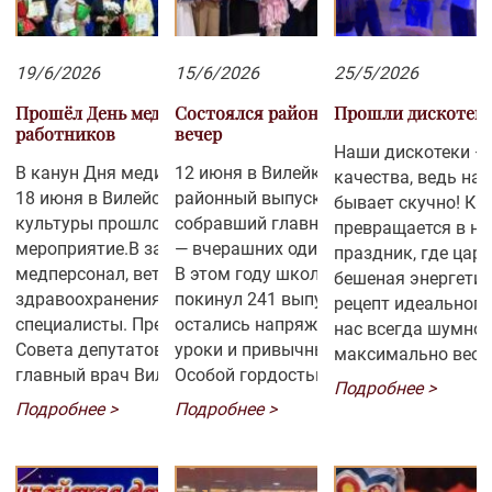
19/6/2026
15/6/2026
25/5/2026
Прошёл День медицинских
Состоялся районный выпускной
Прошли дискотек
работников
вечер
Наши дискотеки — 
В канун Дня медицинских работников
12 июня в Вилейке состоялся
качества, ведь на 
18 июня в Вилейском городском Доме
районный выпускной вечер,
бывает скучно! Ка
культуры прошло торжественное
собравший главных героев этого лета
превращается в н
мероприятие.В зале собрались врачи,
— вчерашних одиннадцатиклассников
праздник, где царя
медперсонал, ветераны
В этом году школы Вилейщины
бешеная энергетик
здравоохранения и молодые
покинул 241 выпускник. Позади
рецепт идеального
специалисты. Председатель районного
остались напряженные экзамены,
нас всегда шумно,
Совета депутатов Елена Чеботарь и
уроки и привычные школьные будни.
максимально весел
главный врач Вилейской ЦРБ Ирина
Особой гордостью района стали 20
весёлые...
Подробнее >
Макарова выразили благодарность
золотых медалистов! Из-за внезапног
Подробнее >
Подробнее >
медикам за их труд.Мероприятие
проливного дождя торжественные
завершилось праздничным
мероприятия перенесли с открытой
концертом, подготовленным
городской площади в уютный зал