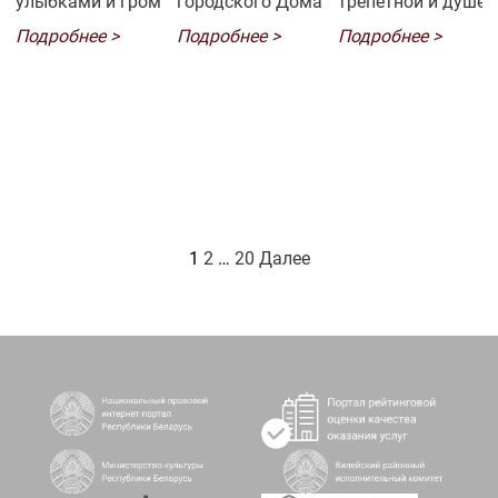
улыбками и громкими
городского Дома культуры. Сцена
трепетной и душев
аплодисментами, которыми зрители
горела, сердца бились в унисон, а зал
фойе первого этаж
Подробнее >
Подробнее >
Подробнее >
встречали юных виртуозов и их...
взрывался аплодисментами. Этот
интерактивные пл
вечер стал точкой отсчета для одних 
пришедший смог о
важной главой в истории для
атмосферу...
других.Ребята, вы — космос! Спасибо
родителям за поддержку и...
1
2
…
20
Далее