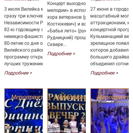
Концерт выходного дня «Любимые
3 июля Вилейка масштабно отметила
27 июня в городск
мелодии» в исполнении народного
сразу три ключевые даты: День
масштабный молод
хора ветеранов (руководитель Юрий
Независимости Республики Беларусь,
аттракционами, ко
Костюкевич) и вокальной группы
82-ю годовщину освобождения от
концертной програ
«Бабье лето» (руководитель Сергей
немецко-фашистских захватчиков и
Кульминацией веч
Рудницкий) прошёл в воскресенье в
80-летие со дня образования
зрелищное появлен
Сквере...
Вилейского района.Праздничную
которое добавило
Подробнее >
программу открыло чествование
большего драйва!
лучших тружеников края, которым
объединил сотни 
председатель райисполкома А.Н.
подарив всем отли
Подробнее >
Подробнее >
Завацкий вручил заслуженные
провести время в к
награды за весомый вклад в развитие
день точно запом
региона. Торжественное мероприятие
эмоциями, громки
Мероприятия
Мероприятия
Мероприяти
украсил парад зонтиков и
незабываемой атм
продолжилось мероприятие яркой
свободы! Фото и в
концертной программой «Край
редакцией «Шлях пе
Вилейский родной, ты навеки со
мной». В...