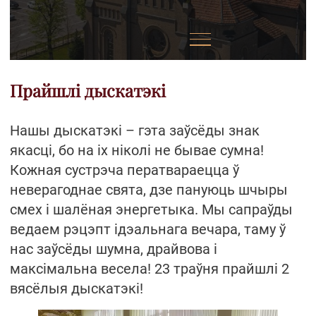
Прайшлі дыскатэкі
Нашы дыскатэкі – гэта заўсёды знак
якасці, бо на іх ніколі не бывае сумна!
Кожная сустрэча ператвараецца ў
неверагоднае свята, дзе пануюць шчыры
смех і шалёная энергетыка. Мы сапраўды
ведаем рэцэпт ідэальнага вечара, таму ў
нас заўсёды шумна, драйвова і
максімальна весела! 23 траўня прайшлі 2
вясёлыя дыскатэкі!