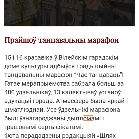
Прайшоў танцавальны марафон
15 і 16 красавіка ў Вілейскім гарадскім
доме культуры адбыўся традыцыйны
танцавальны марафон “Час танцаваць”!
Гэтае мерапрыемства сабрала больш за
400 удзельнікаў, 13 калектываў устаноў
адукацыі горада. Атмасфера была яркай і
шматлюднай. Усе ўдзельнікі марафона
былі ўзнагароджаны дыпломамі і
грашовымі сертыфікатамі.
Фота перададзены рэдакцыяй «Шлях