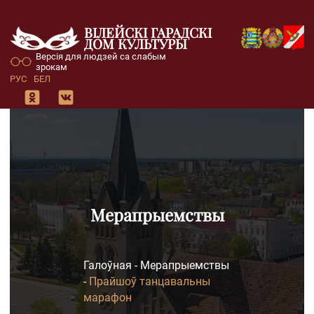
ВІЛЕЙСКІ ГАРАДСКІ
ДОМ КУЛЬТУРЫ
Версія для людзей са слабым
зрокам
РУС
БЕЛ
Мерапрыемствы
Галоўная
-
Мерапрыемствы
-
Прайшоў танцавальны
марафон