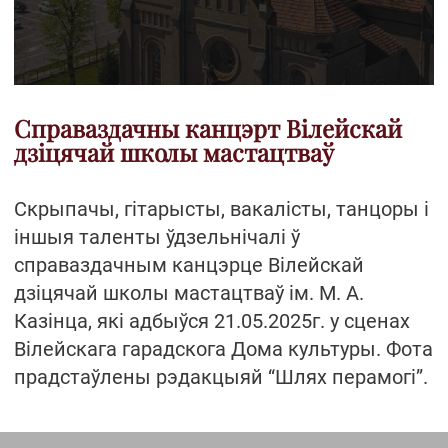
Справаздачны канцэрт Вілейскай
дзіцячай школы мастацтваў
Скрыпачы, гітарысты, вакалісты, танцоры і
іншыя таленты ўдзельнічалі ў
справаздачным канцэрце Вілейскай
дзіцячай школы мастацтваў ім. М. А.
Казінца, які адбыўся 21.05.2025г. у сценах
Вілейскага гарадскога Дома культуры. Фота
прадстаўлены рэдакцыяй “Шлях перамогі”.