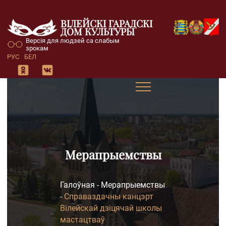
ВІЛЕЙСКІ ГАРАДСКІ
ДОМ КУЛЬТУРЫ
Версія для людзей са слабым
зрокам
РУС
БЕЛ
Мерапрыемствы
Галоўная
-
Мерапрыемствы
-
Справаздачны канцэрт
Вілейскай дзіцячай школы
мастацтваў